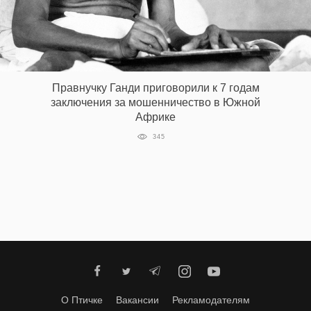
‘21
Фотопроект
Репортаж
Правнучку Ганди приговорили к 7 годам
заключения за мошенничество в Южной
Африке
Партнерский
материал
345
О
птичке
Рекламодателям
О Птичке
Вакансии
Рекламодателям