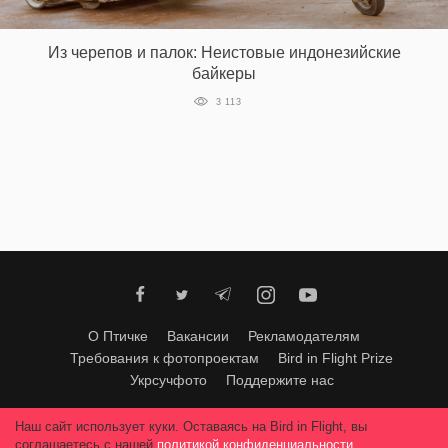
‘21
Из черепов и палок: Неистовые индонезийские
Фотопроект
байкеры
3 113
Репортаж
Партнерский
материал
О
птичке
Рекламодателям
О Птичке
Вакансии
Рекламодателям
Требования к фотопроектам
Bird in Flight Prize
Укрсучфото
Поддержите нас
Любое использование материалов допускается только с согласия
Наш сайт использует куки. Оставаясь на Bird in Flight, вы
редакции
.
© 2026, Bird In Flight.
соглашаетесь с нашей
политикой конфиденциальности
.