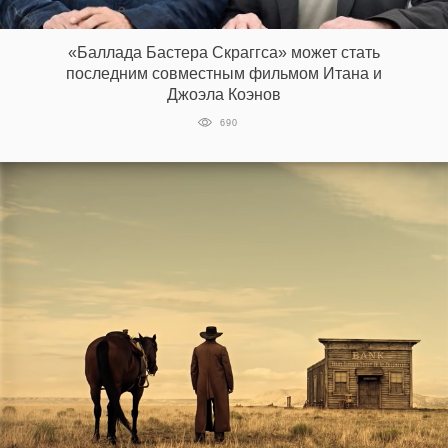
‘21
«Баллада Бастера Скраггса» может стать
Фотопроект
последним совместным фильмом Итана и
Джоэла Коэнов
Репортаж
690
Партнерский
материал
О
птичке
Рекламодателям