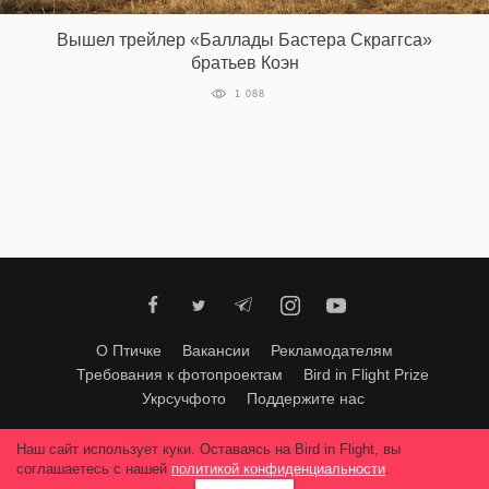
Вышел трейлер «Баллады Бастера Скраггса»
братьев Коэн
EN
UA
1 088
О Птичке
Вакансии
Рекламодателям
Требования к фотопроектам
Bird in Flight Prize
Укрсучфото
Поддержите нас
Любое использование материалов допускается только с согласия
Наш сайт использует куки. Оставаясь на Bird in Flight, вы
редакции
.
© 2026, Bird In Flight.
соглашаетесь с нашей
политикой конфиденциальности
.
Все права защищены.