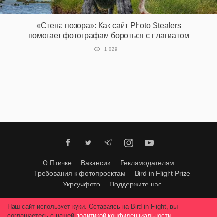
‘21
«Стена позора»: Как сайт Photo Stealers
Фотопроект
помогает фотографам бороться с плагиатом
1 029
Репортаж
Партнерский
материал
О
птичке
Рекламодателям
О Птичке
Вакансии
Рекламодателям
Требования к фотопроектам
Bird in Flight Prize
Укрсучфото
Поддержите нас
Любое использование материалов допускается только с согласия
Наш сайт использует куки. Оставаясь на Bird in Flight, вы
редакции
.
© 2026, Bird In Flight.
соглашаетесь с нашей
политикой конфиденциальности
.