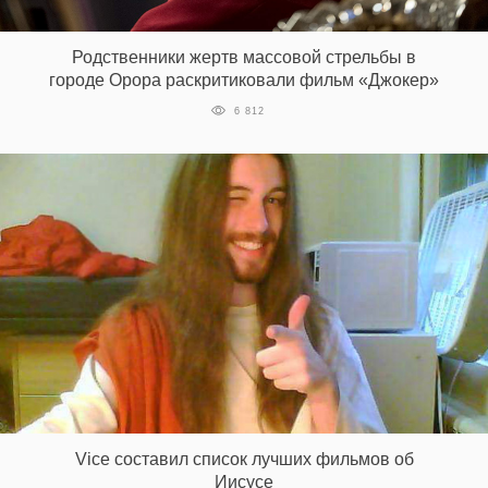
‘21
Родственники жертв массовой стрельбы в
Фотопроект
городе Орора раскритиковали фильм «Джокер»
6 812
Репортаж
Партнерский
материал
О
птичке
Рекламодателям
Vice составил список лучших фильмов об
Иисусе