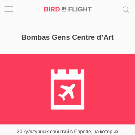
BIRD
FLIGHT
IN
Вдохновение
Bombas Gens Centre d’Art
Почему
это
шедевр
Мир
Игра
Новости
Bird
in
Flight
20 культурных событий в Европе, на которых
Prize