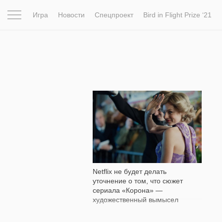
Игра
Новости
Спецпроект
Bird in Flight Prize ‘21
Вдохновение
Почему это шедевр
Мир
Фотопрое
746
Netflix не будет делать
уточнение о том, что сюжет
сериала «Корона» —
художественный вымысел