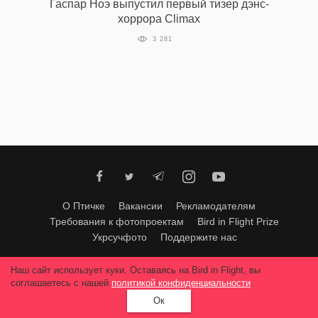
Гаспар Ноэ выпустил первый тизер дэнс-
‘21
хоррора Climax
3 281
Фотопроект
Репортаж
Партнерский
материал
О
птичке
О Птичке
Вакансии
Рекламодателям
Требования к фотопроектам
Bird in Flight Prize
Рекламодателям
Укрсучфото
Поддержите нас
Любое использование материалов допускается только с согласия
Наш сайт использует куки. Оставаясь на Bird in Flight, вы
редакции
.
© 2026, Bird In Flight.
соглашаетесь с нашей
политикой конфиденциальности
.
Все права защищены.
Ок