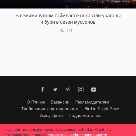
‘21
В семиминутном таймлапсе показали ураганы
Фотопроект
и бури в сезон муссонов
644
Репортаж
Партнерский
материал
О
птичке
Рекламодателям
О Птичке
Вакансии
Рекламодателям
Требования к фотопроектам
Bird in Flight Prize
Укрсучфото
Поддержите нас
Любое использование материалов допускается только с согласия
Наш сайт использует куки. Оставаясь на Bird in Flight, вы
редакции
.
© 2026, Bird In Flight.
соглашаетесь с нашей
политикой конфиденциальности
.