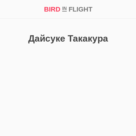
BIRD
FLIGHT
IN
кт
Репортаж
Дайсуке Такакура