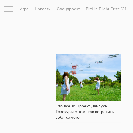
Игра
Новости
Спецпроект
Bird in Flight Prize ‘21
Вдохновение
Почему это шедевр
Мир
Фотопрое
1 370
Это всё я: Проект Дайсуке
Такакуры о том, как встретить
себя самого