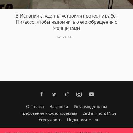
‘21
В Испании студенты устроили протест у работ
Фотопроект
Пикассо, чтобы напомнить о его обращении с
женщинами
Репортаж
26 434
Партнерский
материал
О
птичке
Рекламодателям
О Птичке
Вакансии
Рекламодателям
Требования к фотопроектам
Bird in Flight Prize
Укрсучфото
Поддержите нас
Любое использование материалов допускается только с согласия