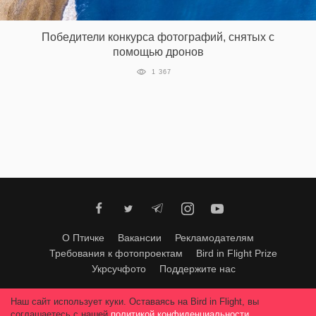
‘21
Победители конкурса фотографий, снятых с
Фотопроект
помощью дронов
1 367
Репортаж
Партнерский
материал
О
птичке
Рекламодателям
О Птичке
Вакансии
Рекламодателям
Требования к фотопроектам
Bird in Flight Prize
Укрсучфото
Поддержите нас
Любое использование материалов допускается только с согласия
Наш сайт использует куки. Оставаясь на Bird in Flight, вы
редакции
.
© 2026, Bird In Flight.
соглашаетесь с нашей
политикой конфиденциальности
.