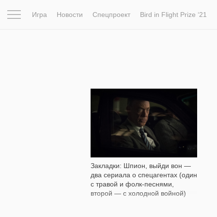
Игра
Новости
Спецпроект
Bird in Flight Prize ‘21
Вдохновение
Почему это шедевр
Мир
Фотопрое
1 172
Закладки: Шпион, выйди вон —
два сериала о спецагентах (один
с травой и фолк-песнями,
второй — с холодной войной)