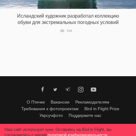
‘21
Исландский художник разработал коллекцию
Фотопроект
обуви для экстремальных погодных условий
558
Репортаж
Партнерский
материал
О
птичке
Рекламодателям
О Птичке
Вакансии
Рекламодателям
Требования к фотопроектам
Bird in Flight Prize
Укрсучфото
Поддержите нас
Любое использование материалов допускается только с согласия
Наш сайт использует куки. Оставаясь на Bird in Flight, вы
редакции
.
© 2026, Bird In Flight.
соглашаетесь с нашей
политикой конфиденциальности
.