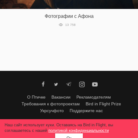
‘21
Фотографии с Афона
Фотопроект
13 758
Репортаж
Партнерский
материал
О
птичке
О Птичке
Вакансии
Рекламодателям
Рекламодателям
Требования к фотопроектам
Bird in Flight Prize
Укрсучфото
Поддержите нас
Любое использование материалов допускается только с согласия
Наш сайт использует куки. Оставаясь на Bird in Flight, вы
редакции
.
© 2026, Bird In Flight.
соглашаетесь с нашей
политикой конфиденциальности
.
Все права защищены.