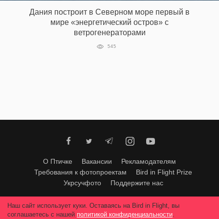
‘21
Дания построит в Северном море первый в
мире «энергетический остров» с
ветрогенераторами
Фотопроект
545
Репортаж
Партнерский
материал
О
птичке
Рекламодателям
О Птичке
Вакансии
Рекламодателям
Требования к фотопроектам
Bird in Flight Prize
Укрсучфото
Поддержите нас
Любое использование материалов допускается только с согласия
Наш сайт использует куки. Оставаясь на Bird in Flight, вы
редакции
.
© 2026, Bird In Flight.
соглашаетесь с нашей
политикой конфиденциальности
.