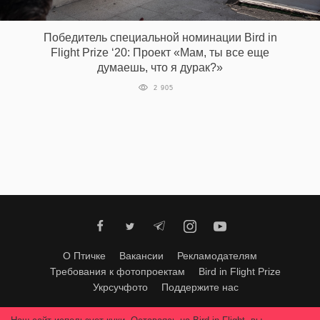
‘21
Победитель специальной номинации Bird in
Фотопроект
Flight Prize ‘20: Проект «Мам, ты все еще
думаешь, что я дурак?»
Репортаж
2 905
Партнерский
материал
О
птичке
Рекламодателям
О Птичке
Вакансии
Рекламодателям
Требования к фотопроектам
Bird in Flight Prize
Укрсучфото
Поддержите нас
Любое использование материалов допускается только с согласия