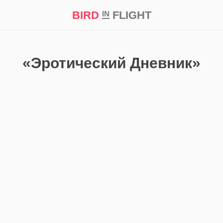
BIRD
FLIGHT
IN
кт
Репортаж
«Эротический Дневник»