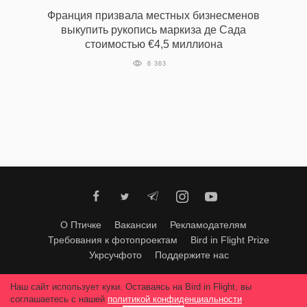
‘21
Франция призвала местных бизнесменов
выкупить рукопись маркиза де Сада
стоимостью €4,5 миллиона
Фотопроект
6 363
Репортаж
Партнерский
материал
О
птичке
Рекламодателям
О Птичке
Вакансии
Рекламодателям
Требования к фотопроектам
Bird in Flight Prize
Укрсучфото
Поддержите нас
Любое использование материалов допускается только с согласия
Наш сайт использует куки. Оставаясь на Bird in Flight, вы
редакции
.
© 2026, Bird In Flight.
соглашаетесь с нашей
политикой конфиденциальности
.