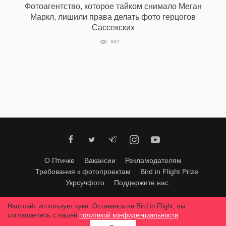
Фотоагентство, которое тайком снимало Меган
‘21
Маркл, лишили права делать фото герцогов
Сассекских
Фотопроект
882
Репортаж
Партнерский
материал
О
птичке
Рекламодателям
О Птичке
Вакансии
Рекламодателям
Требования к фотопроектам
Bird in Flight Prize
Укрсучфото
Поддержите нас
Любое использование материалов допускается только с согласия
Наш сайт использует куки. Оставаясь на Bird in Flight, вы
редакции
.
© 2026, Bird In Flight.
соглашаетесь с нашей
политикой конфиденциальности
.
Все права защищены.