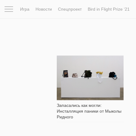
Игра
Новости
Спецпроект
Bird in Flight Prize ‘21
Вдохновение
Почему это шедевр
Мир
Фотопрое
1 180
Запасались как могли:
Инсталляция паники от Мыколы
Ридного