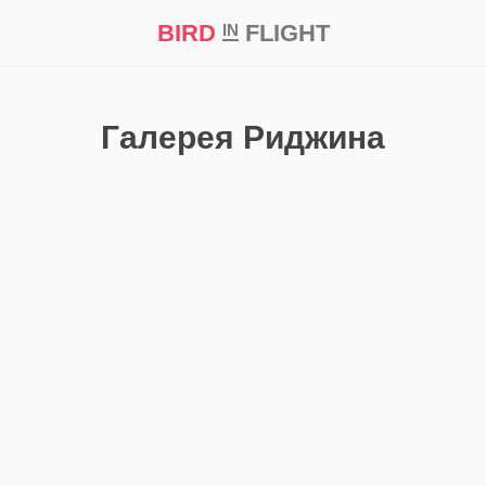
BIRD
FLIGHT
IN
кт
Репортаж
Галерея Риджина