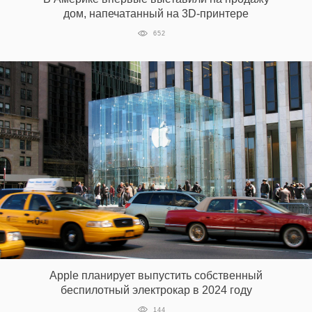
дом, напечатанный на 3D-принтере
652
EN
UA
Apple планирует выпустить собственный
беспилотный электрокар в 2024 году
144