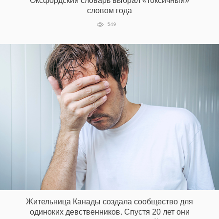
Оксфордский словарь выбрал «токсичный»
‘21
словом года
549
Фотопроект
Репортаж
Партнерский
материал
О
птичке
Рекламодателям
Жительница Канады создала сообщество для
одиноких девственников. Спустя 20 лет они