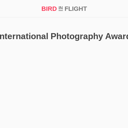
BIRD
FLIGHT
IN
кт
Репортаж
International Photography Awar