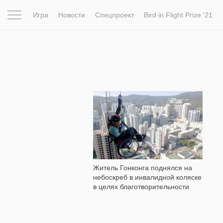
Игра
Новости
Спецпроект
Bird in Flight Prize ‘21
Вдохновение
Почему это шедевр
Мир
Фотопрое
207
Житель Гонконга поднялся на
небоскреб в инвалидной коляске
в целях благотворительности