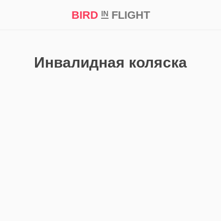
BIRD
FLIGHT
IN
кт
Репортаж
Инвалидная коляска