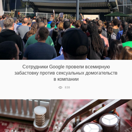
Сотрудники Google провели всемирную
забастовку против сексуальных домогательств
в компании
838