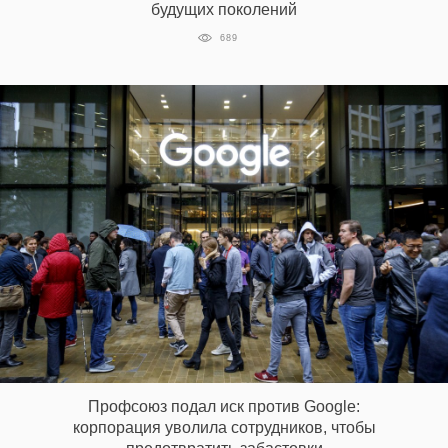
будущих поколений
‘21
689
Фотопроект
Репортаж
Партнерский
материал
О
птичке
Рекламодателям
Профсоюз подал иск против Google:
корпорация уволила сотрудников, чтобы