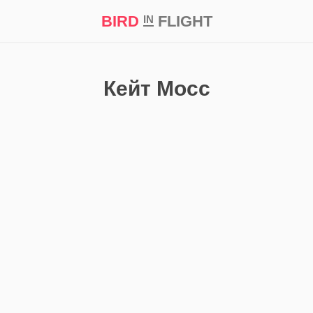
BIRD
FLIGHT
IN
кт
Репортаж
Кейт Мосс