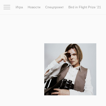
Игра
Новости
Спецпроект
Bird in Flight Prize ‘21
Вдохновение
Почему это шедевр
Мир
Фотопрое
2 337
Фотограф Мик Рок показал
ранее не опубликованные