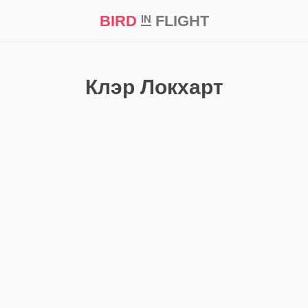
BIRD
FLIGHT
IN
кт
Репортаж
Клэр Локхарт