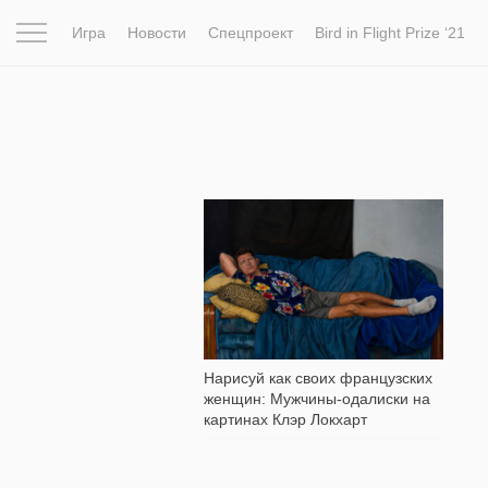
Игра
Новости
Спецпроект
Bird in Flight Prize ‘21
Вдохновение
Почему это шедевр
Мир
Фотопрое
17 956
Нарисуй как своих французских
женщин: Мужчины-одалиски на
картинах Клэр Локхарт