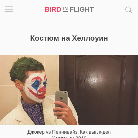
BIRD
FLIGHT
IN
Вдохновение
Костюм на Хеллоуин
Почему
это
шедевр
Мир
Игра
Новости
Bird
in
Flight
Джокер vs Пеннивайз: Как выглядел
Prize