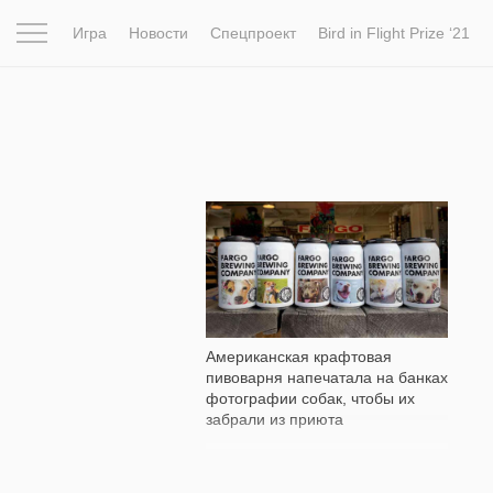
Игра
Новости
Спецпроект
Bird in Flight Prize ‘21
Вдохновение
Почему это шедевр
Мир
Фотопрое
3 122
Американская крафтовая
пивоварня напечатала на банках
фотографии собак, чтобы их
забрали из приюта