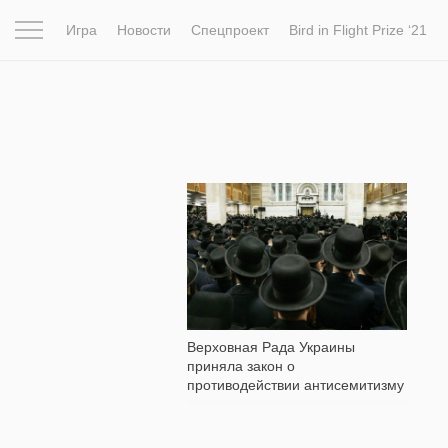
Игра
Новости
Спецпроект
Bird in Flight Prize ‘21
Вдохновение
Почему это шедевр
Мир
Фотопрое
265
Верховная Рада Украины
приняла закон о
противодействии антисемитизму