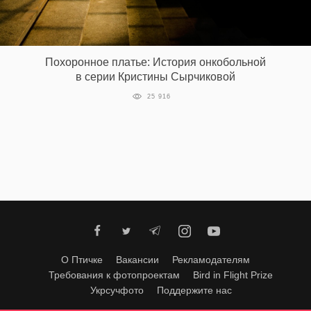
‘21
Фотопроект
Похоронное платье: История онкобольной
в серии Кристины Сырчиковой
Репортаж
25 916
Партнерский
материал
О
птичке
Рекламодателям
О Птичке
Вакансии
Рекламодателям
Требования к фотопроектам
Bird in Flight Prize
Укрсучфото
Поддержите нас