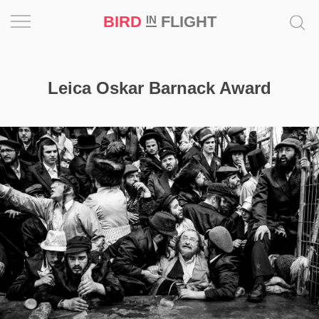
BIRD
FLIGHT
IN
Вдохновение
Leica Oskar Barnack Award
Почему
это
шедевр
Мир
Игра
Новости
Bird
in
Flight
Prize