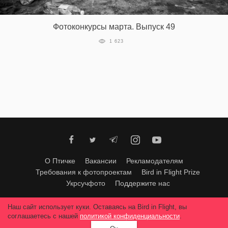
‘21
Фотоконкурсы марта. Выпуск 49
Фотопроект
1 623
Репортаж
Партнерский
материал
О
птичке
Рекламодателям
О Птичке
Вакансии
Рекламодателям
Требования к фотопроектам
Bird in Flight Prize
Укрсучфото
Поддержите нас
Любое использование материалов допускается только с согласия
Наш сайт использует куки. Оставаясь на Bird in Flight, вы
редакции
.
© 2026, Bird In Flight.
соглашаетесь с нашей
политикой конфиденциальности
.
Все права защищены.