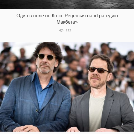
‘21
Один в поле не Коэн: Рецензия на «Трагедию
Фотопроект
Макбета»
822
Репортаж
Партнерский
материал
О
птичке
Рекламодателям