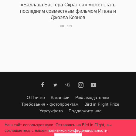
«Баллада Бастера Скраггса» может стать
последним совместным фильмом Итана и
Джоэла Коэнов
EN
UA
689
О Птичке
Вакансии
Рекламодателям
Требования к фотопроектам
Bird in Flight Prize
Укрсучфото
Поддержите нас
Любое использование материалов допускается только с согласия
Наш сайт использует куки. Оставаясь на Bird in Flight, вы
редакции
.
© 2026, Bird In Flight.
соглашаетесь с нашей
политикой конфиденциальности
.
Все права защищены.