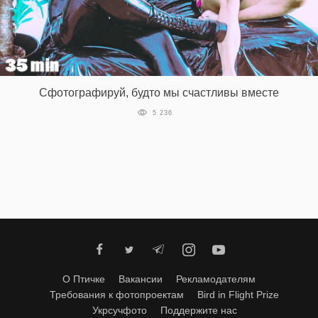
‘21
Фотопроект
Репортаж
Сфотографируй, будто мы счастливы вместе
5 236
Партнерский
материал
О
птичке
Рекламодателям
О Птичке
Вакансии
Рекламодателям
Требования к фотопроектам
Bird in Flight Prize
Укрсучфото
Поддержите нас