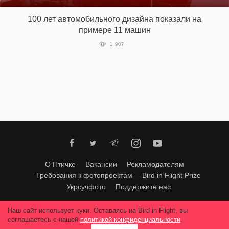
100 лет автомобильного дизайна показали на
примере 11 машин
EN
UA
1 907
О Птичке
Вакансии
Рекламодателям
Требования к фотопроектам
Bird in Flight Prize
Укрсучфото
Поддержите нас
Любое использование материалов допускается только с согласия
Наш сайт использует куки. Оставаясь на Bird in Flight, вы
редакции
.
© 2026, Bird In Flight.
соглашаетесь с нашей
политикой конфиденциальности
.
Все права защищены.