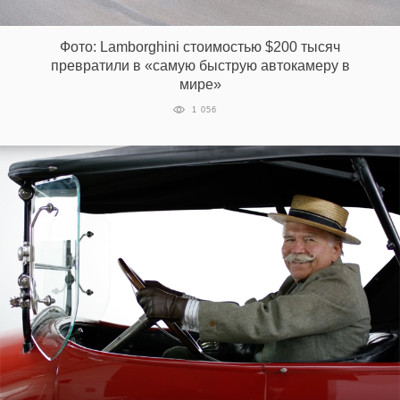
‘21
Фото: Lamborghini стоимостью $200 тысяч
Фотопроект
превратили в «самую быструю автокамеру в
мире»
Репортаж
1 056
Партнерский
материал
О
птичке
Рекламодателям