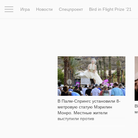
Игра
Новости
Спецпроект
Bird in Flight Prize ‘21
Вдохновение
Почему это шедевр
Мир
Фотопрое
2 219
В Палм-Спрингс установили 8-
B
метровую статую Мэрилин
м
Монро. Местные жители
выступили против