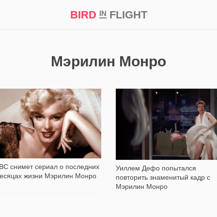
BIRD
FLIGHT
IN
кт
Репортаж
Мэрилин Монро
488
1 147
BC снимет сериал о последних
Уиллем Дефо попытался
есяцах жизни Мэрилин Монро
повторить знаменитый кадр с
Мэрилин Монро