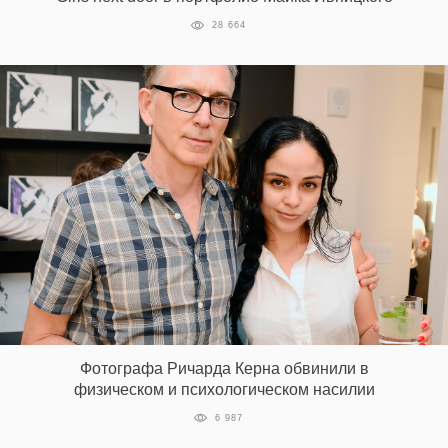
28 664
EN
UA
Фотографа Ричарда Керна обвинили в
физическом и психологическом насилии
6 987