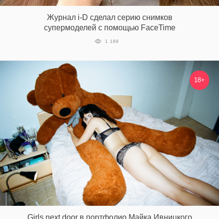
‘21
Журнал i-D сделал серию снимков
супермоделей с помощью FaceTime
Фотопроект
1 189
Репортаж
18+
Партнерский
материал
О
птичке
Рекламодателям
Girls next door в портфолио Майка Ивницкого