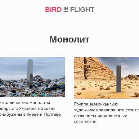
BIRD
FLIGHT
IN
кт
Репортаж
Монолит
33 744
1 858
еталлические монолиты
Группа американских
еперь и в Украине: объекты
художников заявила, что стоит 
бнаружены в Киеве и Полтаве
созданием инопланетных
монолитов