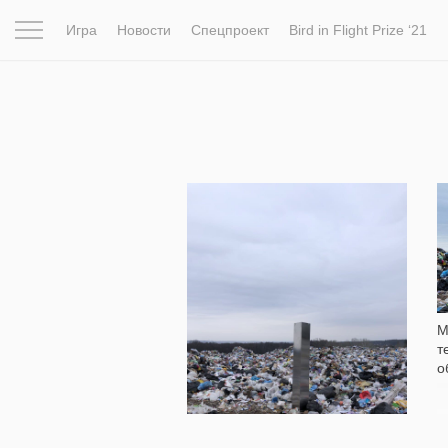
Игра
Новости
Спецпроект
Bird in Flight Prize ‘21
Вдохновение
Почему это шедевр
Мир
Фотопрое
17 415
М
т
о