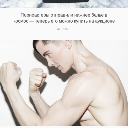
‘21
Порноактеры отправили нижнее белье в
Фотопроект
космос — теперь его можно купить на аукционе
605
Репортаж
Партнерский
материал
О
птичке
Рекламодателям