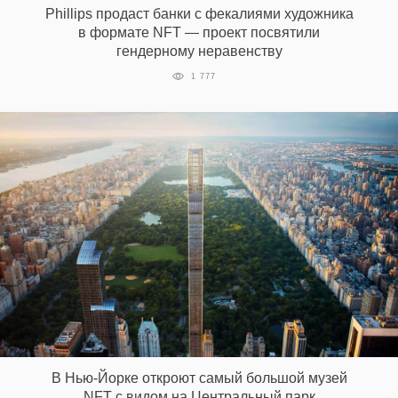
Phillips продаст банки с фекалиями художника
в формате NFT — проект посвятили
гендерному неравенству
EN
UA
1 777
В Нью-Йорке откроют самый большой музей
NFT с видом на Центральный парк