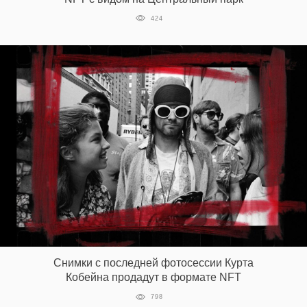
424
Снимки с последней фотосессии Курта
Кобейна продадут в формате NFT
798