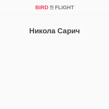
BIRD
FLIGHT
IN
кт
Репортаж
Никола Сарич