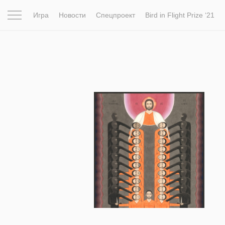
Игра
Новости
Спецпроект
Bird in Flight Prize ‘21
Вдохновение
Почему это шедевр
Мир
Фотопрое
2 473