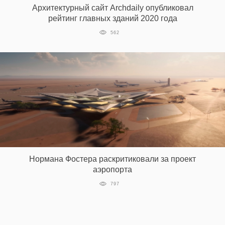
Архитектурный сайт Archdaily опубликовал
рейтинг главных зданий 2020 года
562
EN
UA
Нормана Фостера раскритиковали за проект
аэропорта
797