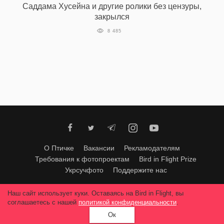
Саддама Хусейна и другие ролики без цензуры,
закрылся
8 485
EN
UA
О Птичке
Вакансии
Рекламодателям
Требования к фотопроектам
Bird in Flight Prize
Укрсучфото
Поддержите нас
Любое использование материалов допускается только с согласия
Наш сайт использует куки. Оставаясь на Bird in Flight, вы
редакции
.
© 2026, Bird In Flight.
соглашаетесь с нашей
политикой конфиденциальности
.
Все права защищены.
Ок