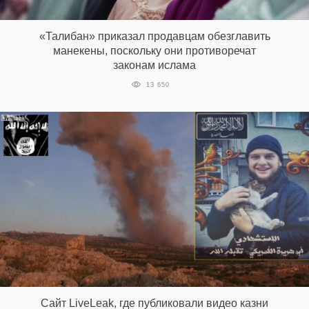
‘21
«Талибан» приказал продавцам обезглавить
Фотопроект
манекены, поскольку они противоречат
законам ислама
Репортаж
13 650
Партнерский
материал
О
птичке
Рекламодателям
Сайт LiveLeak, где публиковали видео казни