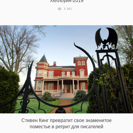
Хеллоуин-2019
‘21
3 361
Фотопроект
Репортаж
Партнерский
материал
О
птичке
Рекламодателям
Стивен Кинг превратит свое знаменитое
поместье в ретрит для писателей