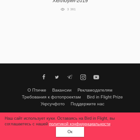
Хеллоуин-2019
‘21
3 361
Фотопроект
Репортаж
Партнерский
материал
О
птичке
О Птичке
Вакансии
Рекламодателям
Требования к фотопроектам
Bird in Flight Prize
Рекламодателям
Укрсучфото
Поддержите нас
Любое использование материалов допускается только с согласия
Наш сайт использует куки. Оставаясь на Bird in Flight, вы
редакции
.
© 2026, Bird In Flight.
соглашаетесь с нашей
политикой конфиденциальности
.
Все права защищены.
Ок