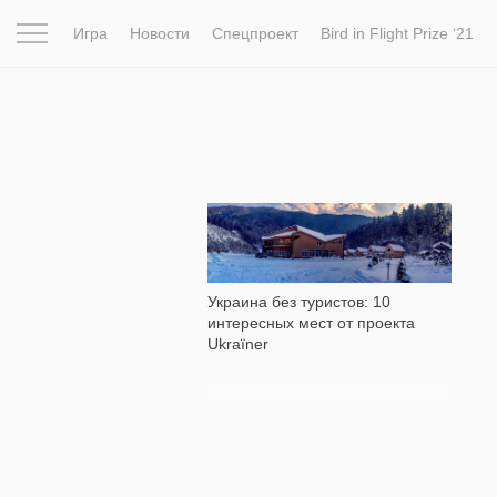
Игра
Новости
Спецпроект
Bird in Flight Prize ‘21
Вдохновение
Почему это шедевр
Мир
Фотопрое
10 512
Украина без туристов: 10
интересных мест от проекта
Ukraїner