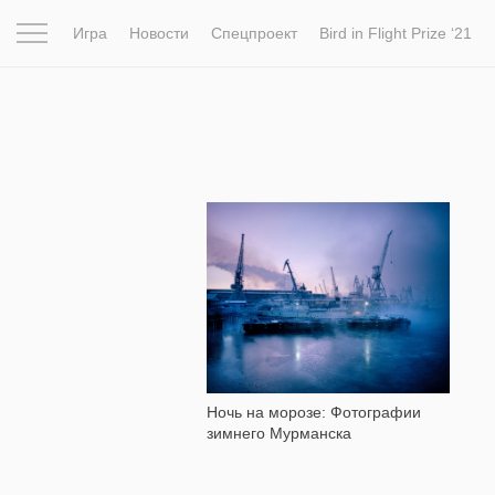
Игра
Новости
Спецпроект
Bird in Flight Prize ‘21
Вдохновение
Почему это шедевр
Мир
Фотопрое
7 862
Ночь на морозе: Фотографии
зимнего Мурманска