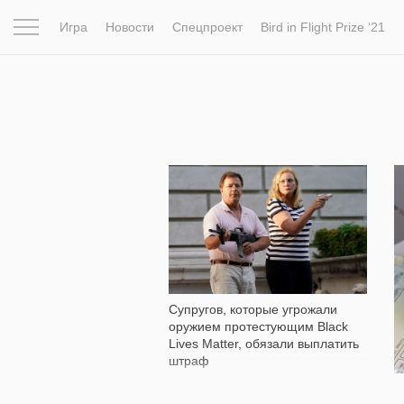
Игра
Новости
Спецпроект
Bird in Flight Prize ‘21
Вдохновение
Почему это шедевр
Мир
Фотопрое
18 347
Супругов, которые угрожали
оружием протестующим Black
Lives Matter, обязали выплатить
штраф
Б