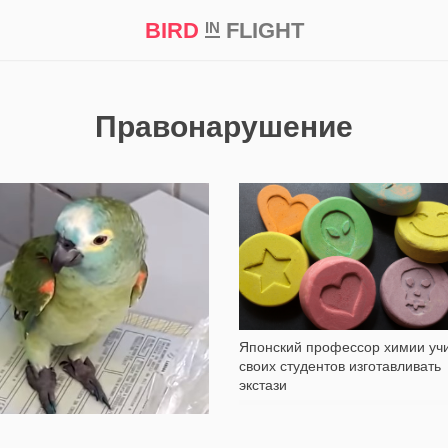
BIRD
FLIGHT
IN
кт
Репортаж
Правонарушение
2 341
6 261
Японский профессор химии уч
своих студентов изготавливать
экстази
разильская полиция «взяла под