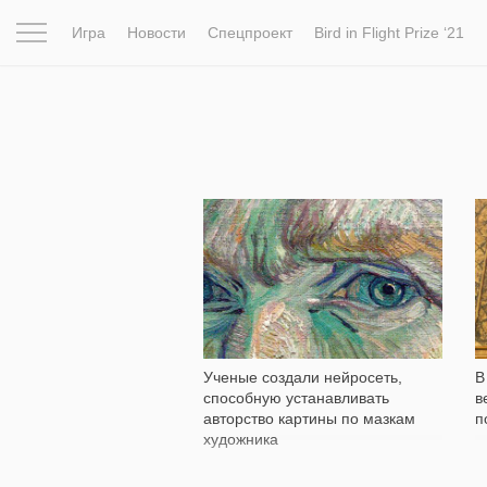
Игра
Новости
Спецпроект
Bird in Flight Prize ‘21
Вдохновение
Почему это шедевр
Мир
Фотопрое
423
Ученые создали нейросеть,
В
способную устанавливать
в
авторство картины по мазкам
п
художника