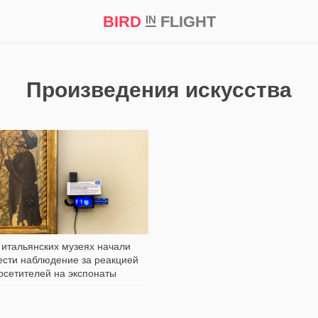
BIRD
FLIGHT
IN
кт
Репортаж
Произведения искусства
324
 итальянских музеях начали
ести наблюдение за реакцией
осетителей на экспонаты