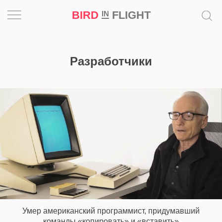
BIRD
FLIGHT
IN
Вдохновение
Разработчики
Почему
это
шедевр
Мир
Игра
Новости
Bird
in
Flight
Умер американский программист, придумавший
Prize
команды «копировать» и «вставить»