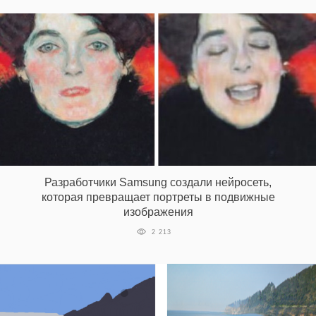
EN
UA
Разработчики Samsung создали нейросеть,
которая превращает портреты в подвижные
изображения
2 213