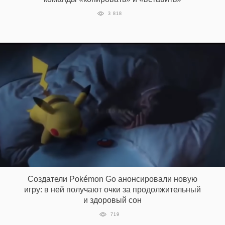
‘21
3 818
Фотопроект
Репортаж
Партнерский
материал
О
птичке
Рекламодателям
Создатели Pokémon Go анонсировали новую
игру: в ней получают очки за продолжительный
и здоровый сон
719