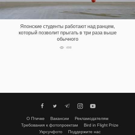
Японские студенты работают над ранцем,
который позволит прыгать в три раза выше
обычного
498
О Птичке
Вакансии
Рекламодателям
Требования к фотопроектам
Bird in Flight Prize
Укрсучфото
Поддержите нас